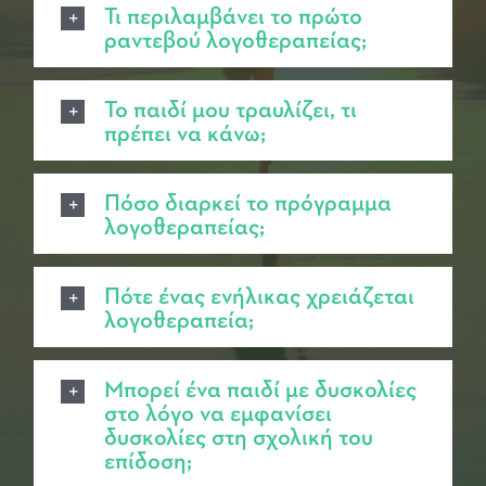
Τι περιλαμβάνει το πρώτο
ραντεβού λογοθεραπείας;
Το παιδί μου τραυλίζει, τι
πρέπει να κάνω;
Πόσο διαρκεί το πρόγραμμα
λογοθεραπείας;
Πότε ένας ενήλικας χρειάζεται
λογοθεραπεία;
Μπορεί ένα παιδί με δυσκολίες
στο λόγο να εμφανίσει
δυσκολίες στη σχολική του
επίδοση;